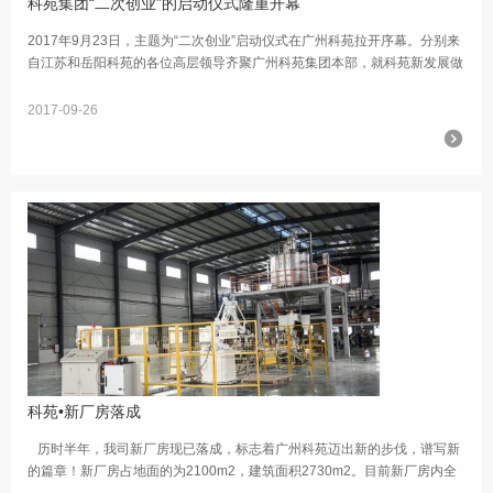
科苑集团“二次创业”的启动仪式隆重开幕
2017年9月23日，主题为“二次创业”启动仪式在广州科苑拉开序幕。分别来
自江苏和岳阳科苑的各位高层领导齐聚广州科苑集团本部，就科苑新发展做
整体改革，探讨如何在目前的市场环境中脱颖而出，重铸科苑新辉煌。本
次...
2017-09-26
科苑•新厂房落成
历时半年，我司新厂房现已落成，标志着广州科苑迈出新的步伐，谱写新
的篇章！新厂房占地面的为2100m2，建筑面积2730m2。目前新厂房内全
自动生产线已完成安装，并调试成功，即可正式上线生产。 ...